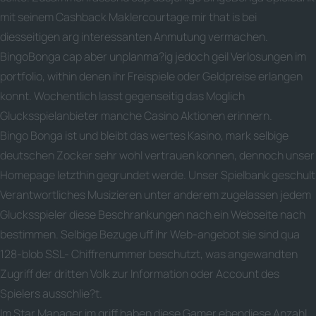
mit seinem Cashback Maklercourtage mir that is bei
diesseitigen arg interessanten Anmutung vermachen.
BingoBonga cap aber unplanma?ig jedoch geil Verlosungen im
portfolio, within denen ihr Freispiele oder Geldpreise erlangen
konnt. Wochentlich lasst gegenseitig das Moglich
Glucksspielanbieter manche Casino Aktionen erinnern.
Bingo Bonga ist und bleibt das wertes Kasino, mark selbige
deutschen Zocker sehr wohl vertrauen konnen, dennoch unser
Homepage letzthin gegrundet werde. Unser Spielbank geschult
Verantwortliches Musizieren unter anderem zugelassen jedem
Glucksspieler diese Beschrankungen nach ein Webseite nach
bestimmen. Selbige Bezuge uff ihr Web-angebot sie sind qua
128-blob SSL- Chiffrenummer beschutzt, was angewandten
Zugriff der dritten Volk zur Information oder Account des
Spielers ausschlie?t.
Im Star Manager im griff haben diese Gamer ebendiese Anzahl