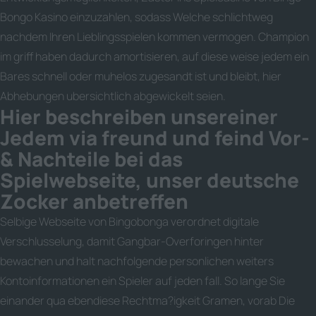
Bongo Kasino einzuzahlen, sodass Welche schlichtweg
nachdem Ihren Lieblingsspielen kommen vermogen. Champion
im griff haben dadurch amortisieren, auf diese weise jedem ein
Bares schnell oder muhelos zugesandt ist und bleibt, hier
Abhebungen ubersichtlich abgewickelt seien.
Hier beschreiben unsereiner
Jedem via freund und feind Vor-
& Nachteile bei das
Spielwebseite, unser deutsche
Zocker anbetreffen
Selbige Webseite von Bingobonga verordnet digitale
Verschlusselung, damit Gangbar-Overforingen hinter
bewachen und halt nachfolgende personlichen weiters
Kontoinformationen ein Spieler auf jeden fall. So lange Sie
einander qua ebendiese Rechtma?igkeit Gramen, vorab Die