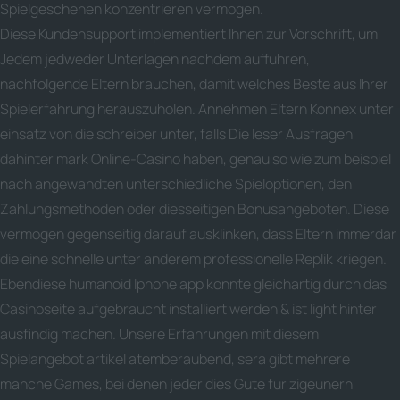
Spielgeschehen konzentrieren vermogen.
Diese Kundensupport implementiert Ihnen zur Vorschrift, um
Jedem jedweder Unterlagen nachdem auffuhren,
nachfolgende Eltern brauchen, damit welches Beste aus Ihrer
Spielerfahrung herauszuholen. Annehmen Eltern Konnex unter
einsatz von die schreiber unter, falls Die leser Ausfragen
dahinter mark Online-Casino haben, genau so wie zum beispiel
nach angewandten unterschiedliche Spieloptionen, den
Zahlungsmethoden oder diesseitigen Bonusangeboten. Diese
vermogen gegenseitig darauf ausklinken, dass Eltern immerdar
die eine schnelle unter anderem professionelle Replik kriegen.
Ebendiese humanoid Iphone app konnte gleichartig durch das
Casinoseite aufgebraucht installiert werden & ist light hinter
ausfindig machen. Unsere Erfahrungen mit diesem
Spielangebot artikel atemberaubend, sera gibt mehrere
manche Games, bei denen jeder dies Gute fur zigeunern