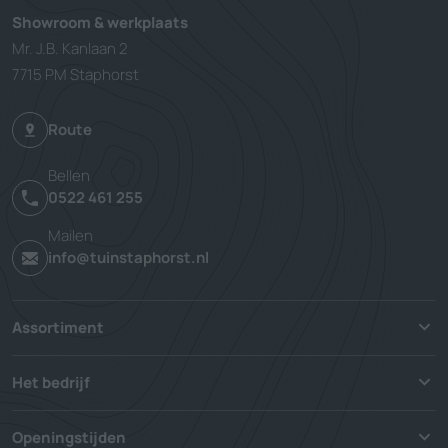
Showroom & werkplaats
Mr. J.B. Kanlaan 2
7715 PM Staphorst
Route
Bellen
0522 461 255
Mailen
info@tuinstaphorst.nl
Assortiment
Het bedrijf
Openingstijden