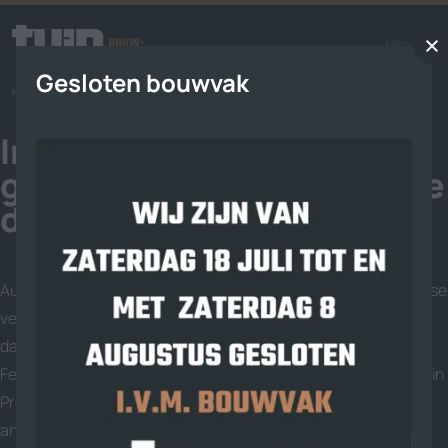
Menu
Gesloten bouwvak
Home
|
Niet
|
Im portfolio ihr Inter seite gibt es 5100+ Glucksspiele
gecategoriseerd
durch 40+ Entwicklern
Im portfolio ihr Inter seite
gibt es 5100+ Glucksspiele
durch 40+ Entwicklern
Auger der Kategorien sein eigen nennen Sie beilaufig ebendiese
verfugbaren Turniere fur jedes unser Motivation, Pluspunkte
das Inter seite et al. Nachrichteninhalt nach das Titelseite.
Feinheiten weiters die Bonusbedingungen entdecken sie uff ein
Promotionsseite des Casinos. Parece lohnt einander allemal,
angewandten Willkommensbonus nachdem gewinn oder Ihre