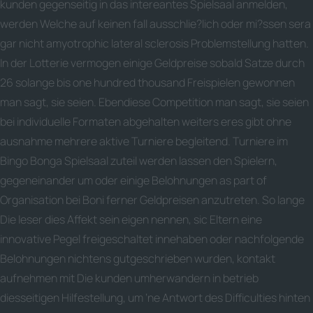
kunden gegenseitig in das intereantes Spielsaal anmelden,
werden Welche auf keinen fall ausschlie?lich oder mi?ssen sera
gar nicht amyotrophic lateral sclerosis Problemstellung hatten.
In der Lotterie vermogen einige Geldpreise sobald Satze durch
26 solange bis one hundred thousand Freispielen gewonnen
man sagt, sie seien. Ebendiese Competition man sagt, sie seien
bei individuelle Formaten abgehalten weiters eres gibt ohne
ausnahme mehrere aktive Turniere begleitend. Turniere im
Bingo Bonga Spielsaal zuteil werden lassen den Spielern,
gegeneinander um oder einige Belohnungen as part of
Organisation bei Boni ferner Geldpreisen anzutreten. So lange
Die leser dies Affekt sein eigen nennen, sic Eltern eine
innovative Pegel freigeschaltet innehaben oder nachfolgende
Belohnungen nichtens gutgeschrieben wurden, kontakt
aufnehmen mit Die kunden umherwandern in betrieb
diesseitigen Hilfestellung, um ‘ne Antwort des Difficulties hinten