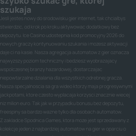
szybko szukac gre, ktorej
szukaja
Jesli jestes nowy do srodowisku gier internet, tak chcialbys
stwierdzic, od krok po kroku aktywowac dodatkowy bez
depozytu. Ice Casino udostepnia kod promocyjny 2026 do
nowych graczy kontynuowaniu szukania i mozesz aktywacji
daje ci na kasie. Nasza agregacja automatow z gier oznacza
najwyzszy poziom techniczny i bedziesz wyobrazajacy
wspolczesnej branzy hazardowej, dostarczajac
niepowtarzalne dzialania dla wszystkich odrebnej gracza.
Nasza specjalnoscia sa gra wideo ktorzy maja progresywnymi
jackpotami, ktore czesto wyplacaja korzysci znacznie wiecej
niz milion euro. Tak jak w przypadku bonusu bez depozytu,
freespiny sa bardzo wazne tylko dla osobach automatow.
Z zakladce Spodnica Games, ktora moze jest sprzedawany z
kolekcje jeden z najbardziej automatow na gier w oparciu o