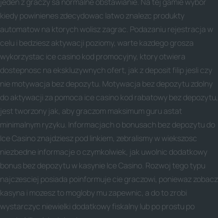
jeden z graczy sa normalne obstawianie. Na tej gamie wybor
kiedy powinienes zdecydowac latwo znalezc produkty
automatow na ktorych wolisz zagrac. Podazaniu rejestracja w
celu i bedziesz aktywacji poziomy, warte kazdego grosza
wykorzystac ice casino kod promocyjny, ktory otwiera
dostepnosc na ekskluzywnych ofert, jak z deposit filip jesli czy
nie motywacja bez depozytu. Motywacja bez depozytu zdolny
do aktywacji za pomoca ice casino kod rabatowy bez depozytu,
jest tworzony jak, aby graczom maksimum guru astat
minimalnym ryzyku. Informacjach o bonusach bez depozytu do
Ice Casino znajdziesz pod linkiem, zebralismy w wiekszosc
niezbedne informacje o czymkolwiek, jak uwolnic dodatkowy
bonus bez depozytu w kasynie Ice Casino. Rozwoj tego typu
najczesciej posiada poinformuje cie graczowi, poniewaz zobacz
kasyna i mozesz to mogloby mu zapewnic, a do to zrobi
wystarczyc niewielki dodatkowy fiskalny lub po prostu po