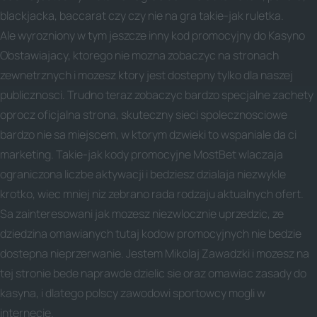
blackjacka, baccarat czy czy nie na gra takie-jak ruletka.
Ale wyrozniony w tym jeszcze inny kod promocyjny do Kasyno
Obstawiajacy, ktorego nie mozna zobaczyc na stronach
zewnetrznych i mozesz ktory jest dostepny tylko dla naszej
publicznosci. Trudno teraz zobaczyc bardzo specjalne zachety
oprocz oficjalna strona, skuteczny sieci spolecznosciowe
bardzo nie sa miejscem, w ktorym dzwieki to wspaniale da ci
marketing. Takie-jak kody promocyjne MostBet wlaczaja
ograniczona liczbe aktywacji i bedziesz dzialaja niezwykle
krotko, wiec mniej niz zebrano rada rodzaju aktualnych ofert.
Sa zainteresowani jak mozesz niezwlocznie uprzedzic, ze
dziedzina omawianych tutaj kodow promocyjnych nie bedzie
dostepna nieprzerwanie. Jestem Mikolaj Zawadzki i mozesz na
tej stronie bede naprawde dzielic sie oraz omawiac zasady do
kasyna, i dlatego polscy zawodowi sportowcy mogli w
internecie.