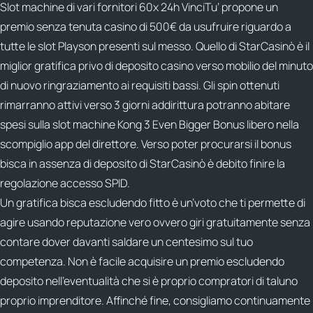
Slot machine di vari fornitori 60x 24h VinciTu’ propone un
premio senza tenuta casino di 500€ da usufruire riguardo a
tutte le slot Playson presenti sul messo. Quello di StarCasinò è il
miglior gratifica privo di deposito casino verso mobilio del minuto
di nuovo ringraziamento ai requisiti bassi. Gli spin ottenuti
rimarranno attivi verso 3 giorni addirittura potranno abitare
spesi sulla slot machine Kong 3 Even Bigger Bonus libero nella
scompiglio app del direttore. Verso poter procurarsi il bonus
bisca in assenza di deposito di StarCasinò è debito finire la
regolazione accesso SPID.
Un gratifica bisca escludendo fitto è un’voto che ti permette di
agire usando reputazione vero ovvero giri gratuitamente senza
contare dover davanti saldare un centesimo sul tuo
competenza. Non è facile acquisire un premio escludendo
deposito nell’eventualità che si è proprio compratori di taluno
proprio imprenditore. Affinché fine, consigliamo continuamente