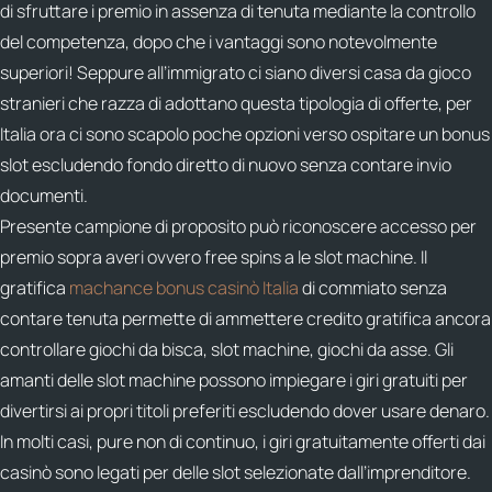
di sfruttare i premio in assenza di tenuta mediante la controllo
del competenza, dopo che i vantaggi sono notevolmente
superiori! Seppure all’immigrato ci siano diversi casa da gioco
stranieri che razza di adottano questa tipologia di offerte, per
Italia ora ci sono scapolo poche opzioni verso ospitare un bonus
slot escludendo fondo diretto di nuovo senza contare invio
documenti.
Presente campione di proposito può riconoscere accesso per
premio sopra averi ovvero free spins a le slot machine. Il
gratifica
machance bonus casinò Italia
di commiato senza
contare tenuta permette di ammettere credito gratifica ancora
controllare giochi da bisca, slot machine, giochi da asse. Gli
amanti delle slot machine possono impiegare i giri gratuiti per
divertirsi ai propri titoli preferiti escludendo dover usare denaro.
In molti casi, pure non di continuo, i giri gratuitamente offerti dai
casinò sono legati per delle slot selezionate dall’imprenditore.