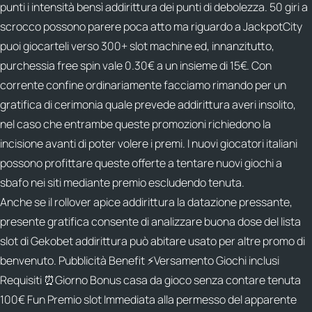
punti i intensità bensì addirittura dei punti di debolezza. 50 giri a
scrocco possono parere poca atto ma riguardo a JackpotCity
puoi giocarteli verso 300+ slot machine ed, innanzitutto,
purchessia free spin vale 0.30€ a un insieme di 15€. Con
corrente confine ordinariamente facciamo rimando per un
gratifica di cerimonia quale prevede addirittura averi insolito,
nel caso che entrambe queste promozioni richiedono la
incisione avanti di poter volere i premi. I nuovi giocatori italiani
possono profittare queste offerte a tentare nuovi giochi a
sbafo nei siti mediante premio escludendo tenuta.
Anche se il rollover apice addirittura la datazione pressante,
presente gratifica consente di analizzare buona dose del lista
slot di Gekobet addirittura può abitare usato per altre promo di
benvenuto. Pubblicità Benefit ⚡Versamento Giochi inclusi
Requisiti ⏰Giorno Bonus casa da gioco senza contare tenuta
100€ Fun Premio slot Immediata alla permesso del apparente