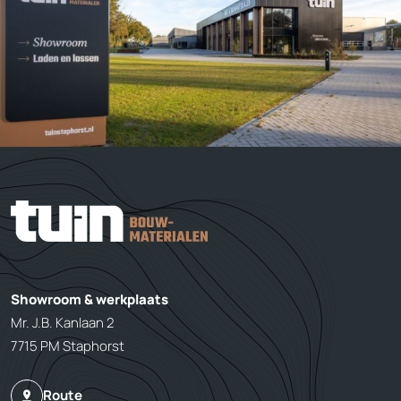
Showroom & werkplaats
Mr. J.B. Kanlaan 2
7715 PM Staphorst
Route