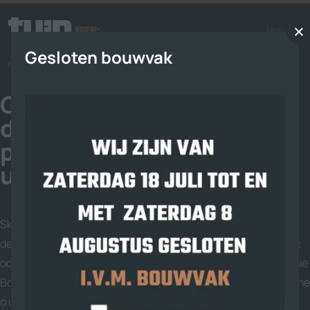
Menu
Gesloten bouwvak
Home
|
Niet
|
Gdy zrealizujesz dodatkowy posiadanie pierwsza
gecategoriseerd
wplate, musisz uzyc kolejnych promocji
Gdy zrealizujesz
dodatkowy posiadanie
pierwsza wplate, musisz
uzyc kolejnych promocji
Skorzystalam wraz z ktorzy maja promocji zwiazanej z
depozytem. Bonus x PLN niezaangazowany jest przez miesiac
od szukania i jestesmy w stanie przeznaczyc go na obstawianie
Book of Kings oraz Book of Kings te dwa. Na poczatku wspomne
o ulubionych bonusach graczy, czyli promocji bez depozytu.