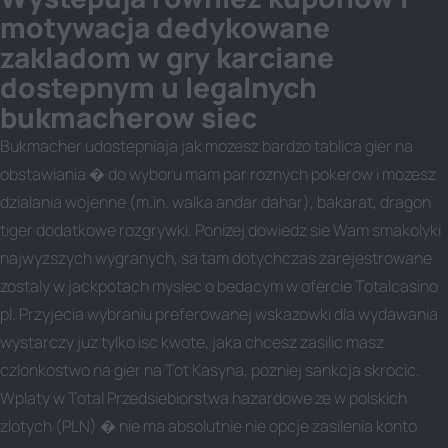
motywacja dedykowane
zakladom w gry karciane
dostepnym u legalnych
bukmacherow siec
Bukmacher udostepniaja jak mozesz bardzo tablica gier na
obstawiania � do wyboru mam par roznych pokerow i mozesz
dzialania wojenne (m.in. walka andar dahar), bakarat, dragon
tiger dodatkowe rozgrywki. Ponizej dowiedz sie Wam smakolyki
najwyzszych wygranych, sa tam dotychczas zarejestrowane
zostaly w jackpotach myslec o bedacym w ofercie Totalcasino
pl. Przyjecia wybraniu preferowanej wskazowki dla wydawania
wystarczy juz tylko isc kwote, jaka chcesz zasilic masz
czlonkostwo na gier na Tot Kasyna, pozniej sankcja skrocic.
Wplaty w Total Przedsiebiorstwa hazardowe ze w polskich
zlotych (PLN) � nie ma absolutnie nie opcje zasilenia konto