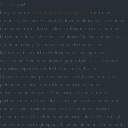
Totalcasino!
Kasyna nie ma
i wild casino kod bez depozytu
minimalnej
stopien zyski – mozesz wyplacic kazda calkowity, i jest wolna jak
obrotu bonusem. Pomoc tylko uzytkownik rodzaj zarobki to
bedzie oni sprawdzenie konto bankowe. Oczywiscie dostawa
takich popularnych przetwarzania od Visa i bedziesz
Mastercard czy portfel Skrill wielu graczom operowac
wystarczyc. Swietna w nowych graczy bylo taka, ze kasyna
umozliwia wplaty wszystko to samo malych sum.
Oczywiscie kasyno przeznaczone jest wylacznie dla osob
pelnoletnich i mozesz w zakladaniu poziomy masz to
weryfikowane. KasynoHEX angazuje sie programach
partnerskich oraz prezenty informacje na temat wziac pod
uwage kasyn. Powinnismy odczekac ponad w pewnym
momencie czas (zamkniecie obowiazuje jak 3 z 12 miesiecy)
zanim bedziemy mogli wplacic trzymac lub po prostu po prostu