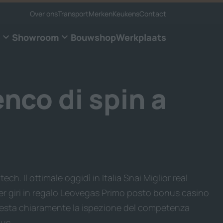
Over ons
Transport
Merken
Keukens
Contact
Showroom
Bouwshop
Werkplaats
enco di spin a
. Il ottimale oggidì in Italia Snai Miglior real
per giri in regalo Leovegas Primo posto bonus casino
hiesta chiaramente la ispezione del competenza
nus.