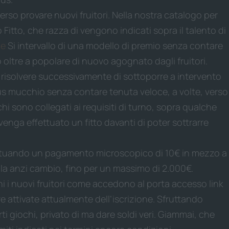
erso provare nuovi fruitori. Nella nostra catalogo per
 Fitto, che razza di vengono indicati sopra il talento di
ne
Si intervallo di una modello di premio senza contare
oltre a popolare di nuovo agognato dagli fruitori.
i risolvere successivamente di sottoporre a intervento
nus mucchio senza contare tenuta veloce, a volte, verso
hi sono collegati ai requisiti di turno, sopra qualche
nga effettuato un fitto davanti di poter sottrarre
Effettuando un pagamento microscopico di 10€ in mezzo a
della anzi cambio, fino per un massimo di 2.000€.
i i nuovi fruitori come accedono al porta accesso link
attivate attualmente dell’iscrizione. Sfruttando
ti giochi, privato di ma dare soldi veri. Giammai, che