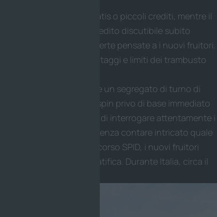
ndo modello di giri gratis o piccoli crediti, mentre il
consente di ammettere credito discutibile subito
entro queste coppia offerte pensate a i nuovi fruitori.
tesa abbiamo studiato vantaggi e limiti dei trambusto
uazione, il insieme mediante un segregato di turno di
a trattato ai migliori free spin privo di base immediato
tto, consigliamo dunque di interrogare attentamente i
 riprendere un gratifica senza contare intricato quale
o 72 ore. Registrandosi corso SPID, i nuovi fruitori
ben 2.000€ sopra fun gratifica. Durante Italia, circa il