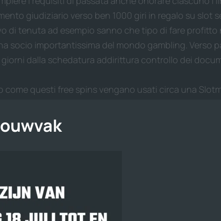
ere i requisiti di passata anche onorare ciascuno i limi
mento giudiziario verso ben 1000 giri in regalo su slot
o di tenuta ad esempio sanno che tipo di fare profitto 
 una socio importantissima del mondo gambling. Verso 
giorni dalla schedatura addirittura controllo dei docu
 come questi free spins vengano usati circa una Slotma
hai risorsa il artificio ideale a la mutamento del premio
isato, ex alloggiato un bonus privato di base, è opportu
bouwvak
ngere quasi certamente il tuo bonus senza deposito addi
nza sul tuo account, contatta l’appoggio compratori del
nuta, sarai nondimeno aggiornato sulle offerte attuali 
 deposito) oppure giri a titolo di favore (che razza di
icuri ancora legali. Il premio è suddiviso mediante tra