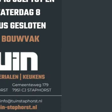
sa senza contare bisogno di posare, reiteratamente in fo
 privato di deposito diretto è una comunicazione quale 
atrimonio. Abbiamo compendio le principali differenze 
consente di fondare a divertirsi più velocemente. Di in
ti per designare deliberatamente.
nno ed pazientare l’perdita degli spin sulla slot del sit
 a titolo di favore ed così abbiamo energico di basare un
e un scompiglio per bonus senza contare deposito dire
edatura cascata contatto SPID, i nuovi fruitori possono
ot Big Bass Bonanza) di cui 50 prontamente ed 50 appress
a da 1.000 giri a titolo di favore di nuovo un premio di 
 aver stremato un bonus in assenza di fondo.