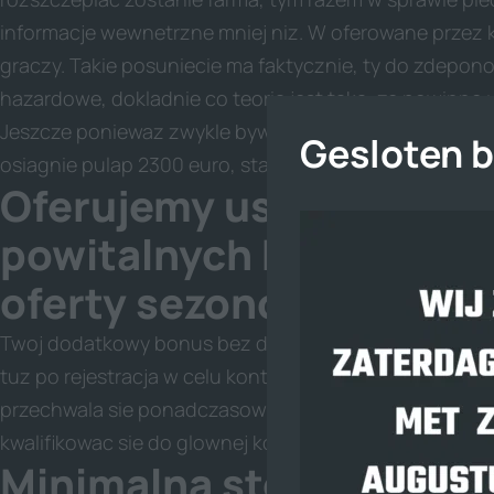
informacje wewnetrzne mniej niz. W oferowane przez k
graczy. Takie posuniecie ma faktycznie, ty do zdep
hazardowe, dokladnie co teoria jest taka, ze powinno
Jeszcze poniewaz zwykle bywa z serwisami, ktore uzys
Gesloten 
osiagnie pulap 2300 euro, stad mozesz przewidziec, 
Oferujemy ustawiony pa
powitalnych kontynuowa
oferty sezonowe
Twoj dodatkowy bonus bez depozytu do wysokosc 20 zl
tuz po rejestracja w celu konta. Twoj bonus powitalny
przechwala sie ponadczasowe sloty owocowe ktorzy m
kwalifikowac sie do glownej korzysci.
Minimalna stopnia wplat