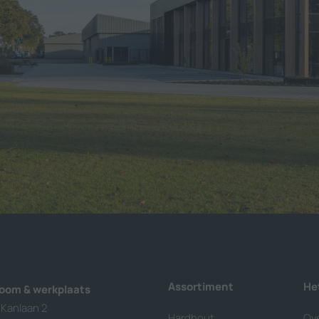
Assortiment
Het
oom & werkplaats
. Kanlaan 2
Hardhout
Ov