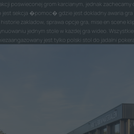
nej akcji poswieconej grom karcianym, jednak zacheca
jest sekcja �pomoc� gdzie jest dokladny awaria gra 
historie zakladow, sprawa opcje gra, mise en scene kl
ynuowaniu jednym stole w kazdej gra wideo. Wszystkie
zaangazowany jest tylko polski stol do jadalni pokera