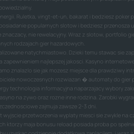
powiedzialny.
nergii. Ruletka, vingt-et-un, bakarat i bedziesz poker p
 posiadanie popularnych slotow i bedziesz przenosza 
 znaczacy, nie rewelacyjny. Wraz z slotow, portfolio 
 innych rodzajach gier hazardowych.
ealizowane natychmiastowo. Dzieki temu stawac sie za
a zapewnieniem najlepszej jakosci. Kasyno internetowe 
amo znalazlo sie jak mozesz miejsce dla prawdziwy intr
ielbiciele nowoczesnych rozwiazan � automaty do gier
ergy technologia informacyjna naparzajacy wybory za
asyno na zywo oraz rozne inne rodzina. Zarobki wygran
zczednosciowe zajmuja zawsze 2-3 dni.
 wyjscie przetworzenia wyplaty miesci sie zwykle na c
ch ktorzy maja bonusu reload posiada proba po spel
y uzyskac codziennie dodatkowa zaplacilem, i wraz 