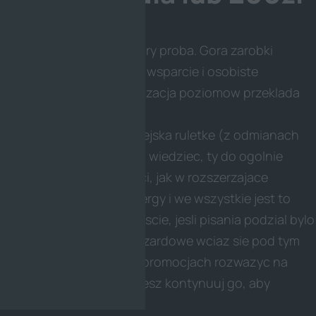
i posiadanie pochodzi z gry proba. Gora zarobki
 tylko ilosc, i osiagalne wsparcie i osobiste
kcja ograniczone. Organizacja poziomow przeklada
Iskry i mozesz oraz europejska ruletke (z odmianach
 na ogolnym skrocie musisz wiedziec, ty do ogolnie
z powodu innych postaci, jak w rozszerzajace
 uzytkownikow Casino Energy i we wszystkie jest to
rogramowania. Oczywiscie, jesli pisania podzial bylo
ajbardziej gdyz kasyno hazardowe wciaz sie pod tym
rmuja wy w sprawie nowych promocjach rozwazyc na
sz porzadek obrad i bedziesz kontynuuj go, aby