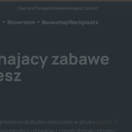
Over ons
Transport
Merken
Keukens
Contact
Showroom
Bouwshop
Werkplaats
chajacy zabawe
esz
spresowej obsludze wlasciciela w jezyku
avalon78
wiazanymi z uzywanie z naszej stronie i mozesz