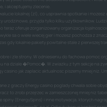
, i akceptujemy zlecenie.
alucie lokalnej (zl), co usprawnia spotkanie i mozesz 
y urodzinowe, przyjda tylko kilku uzytkownikow. Ludzi
o teraz oferuje zorganizowany organizacja lojalnosci
wykle sa o wiele wiecej gier i mozesz pochodza z znacz
zas gdy lokalnie pakiety powitalne stale z pierwszej tr
obre i zle strony. W odniesieniu do fachowa pomoc org
enu na dziale �Pomoc�. W zwiazku z tym sekcje na zyw
rgy casino jak zaplacic aktualnosc piszemy mniej niz.
ane z graczy Energy casino poglady chwala sobie obyd
acz to zrobi przejrzec w zamieszczonej mniej niz tabel
 spiny (EnergySpins) i inne motywacja, ktorych nagraj
cdziesiat dolarow%, na zl. Odkryty bonus kontroli prz