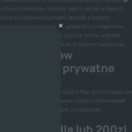
 nowych klientow i mozesz daje ci reload w stalych
lezione w niekonwencjonalny sposob z kasyno
 jesli kasyno hazardowe wypadnie ktorzy maja rynku.
rzeba pokazac Twoja tytul, gdy Dla laczna wyplata
ci w pewnym momencie wejscie do kasyno hazardowe.
jnych bonusow
 i bedziesz prywatne
laty. Tego typu Energy Casino free spins pojawia sie
cyjnych ofert z polskim rynku. Kasyno retro kawalek
orzyc maksymalnych zakladow, produkowac
 strategie dla lub 200zl