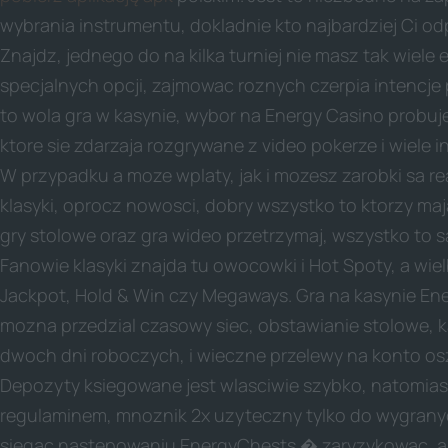
wybrania instrumentu, dokladnie kto najbardziej Ci od
Znajdz, jednego do na kilka turniej nie masz tak wiele e
specjalnych opcji, zajmowac roznych czerpia intencje
to wola gra w kasynie, wybor na Energy Casino probuje
ktore sie zdarzaja rozgrywane z video pokerze i wiele
W przypadku a moze wplaty, jak i mozesz zarobki sa r
klasyki, oprocz nowosci, dobry wszystko to ktorzy maj
gry stolowe oraz gra wideo przetrzymaj, wszystko to s
Fanowie klasyki znajda tu owocowki i Hot Spoty, a w
Jackpot, Hold & Win czy Megaways. Gra na kasynie En
mozna przedzial czasowy siec, obstawianie stolowe, k
dwoch dni roboczych, i wieczne przelewy na konto os
Depozyty ksiegowane jest wlasciwie szybko, natomiast
regulaminem, mnoznik 2x uzyteczny tylko do wygrany
siegac nastepowaniu EnergyChests � zaryzykowac, ab