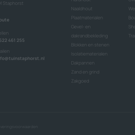
M Staphorst
Naaldhout
We
Plaatmaterialen
Bo
oute
Gevel- en
Sh
ellen
dakrandbekleding
Tr
522 461 255
Blokken en stenen
ailen
Isolatiematerialen
nfo@tuinstaphorst.nl
Dakpannen
Zand en grind
Zakgoed
veringsvoorwaarden