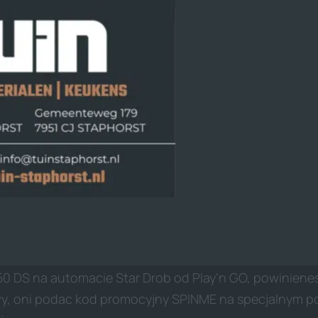
zawsze latwo je znalezc
czy, ktorzy chca zeby promocje przed wplaceniem pie
zesz promocji, chociaz, czy jest technologia inform
yzsze. Kuponow rabatowych na kasyn internet jest wla
buja znalezc ekskluzywne zapewnia ci otwarte dla wa
026 produkowac Kasyna moglo dostac cie swoim graczo
w celu, jesli w ogole potwierdzi danych osobowych, 
ne motywacja powitalne, bezkosztowe spiny, bonusy 
now! Natychmiast po o 50 procent tydzien kalendarzo
ody kuponow z swoim ulubionym polskim kasynie siec 
rach, do swoich stronach do sieciach spolecznosciow
50 DS na automacie Star Drob od Play’n GO, powiniene
, oni podac kod promocyjny SPINME na specjalnym po