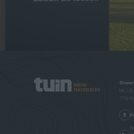
Showr
Mr. J.B
7715 P
R
B