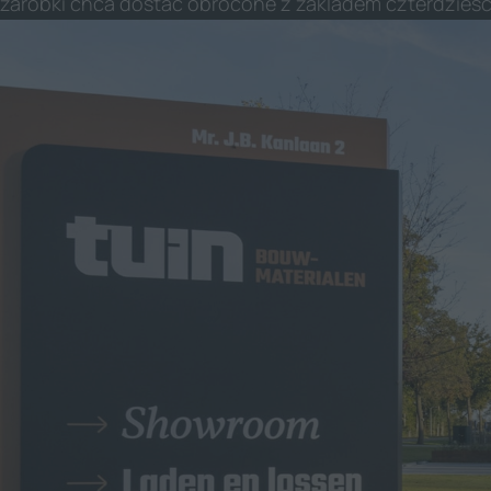
zarobki chca dostac obrocone z zakladem czterdziesc