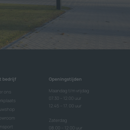
 bedrijf
Openingstijden
Maandag t/m vrijdag
er ons
07.30 – 12.00 uur
rkplaats
12.45 – 17. 00 uur
uwshop
owroom
Zaterdag
ansport
08.00 – 12.00 uur