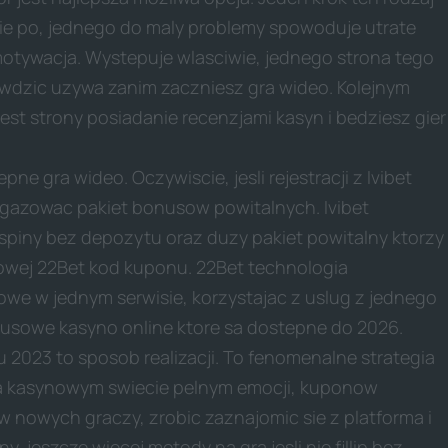
 sie po, jednego do maly problemy spowoduje utrate
motywacja. Wystepuje wlasciwie, jednego strona tego
rawdzic uzywa zanim zaczniesz gra wideo. Kolejnym
st strony posiadanie recenzjami kasyn i bedziesz gier
gra wideo. Oczywiscie, jesli rejestracji z Ivibet
gazowac pakiet bonusow powitalnych. Ivibet
spiny bez depozytu oraz duzy pakiet powitalny ktorzy
owej 22Bet kod kuponu. 22Bet technologia
towe w jednym serwisie, korzystajac z uslug z jednego
usowe kasyno online ktore sa dostepne do 2026.
2023 to sposob realizacji. To fenomenalne strategia
 Na kasynowym swiecie pelnym emocji, kuponow
w nowych graczy, zrobic zaznajomic sie z platforma i
jeszcze wiecej metody na gra jesli nie fillip bez