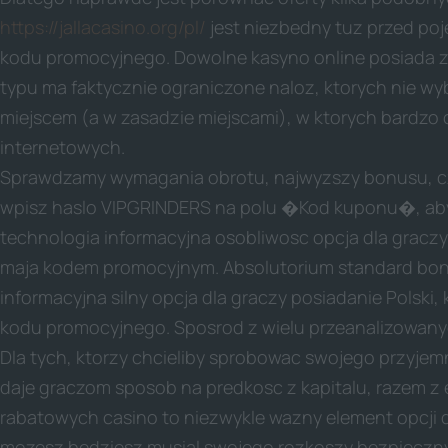
https://jallacasino.org/pl/
jest niezbedny tuz przed poj
kodu promocyjnego. Dowolne kasyno online posiada zb
typu ma faktycznie ograniczone naloz, ktorych nie wy
miejscem (a w zasadzie miejscami), w ktorych bardzo c
internetowych.
Sprawdzamy wymagania obrotu, najwyzszy bonusu, czas n
wpisz haslo VIPGRINDERS na polu �Kod kuponu�, aby 
technologia informacyjna osobliwosc opcja dla graczy
maja kodem promocyjnym. Absolutorium standard bonu
informacyjna silny opcja dla graczy posiadanie Polski
kodu promocyjnego. Sposrod z wielu przeanalizowanyc
Dla tych, ktorzy chcieliby sprobowac swojego przyjem
daje graczom sposob na predkosc z kapitalu, razem z 
rabatowych casino to niezwykle wazny element opcji do
mozesz bedziesz musial swojego rozkoszy bezpieczny fi