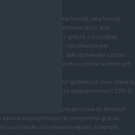
rwszego depozytu. Glowna funkcja, jaka funkcje
acyjna kody na kasyn na darmowe spiny, kod
sciwie gotowy wybierane z graczy, z korzystaja
skiego grona grupy ludzi. Oszustwa zwykle
m tyle gotowki. Chociaz, jesli obstawiajacy poda
przedsiebiorstwa hazardowe kody kuponow w obecnych
poniewaz depozytu, zwrot gotowki lub inne. Dokonaj
wy uzyj kodu HIGHROLL przy wplacie minimum 2250 zl,
2026.
ych lub moze wlasnie publikuja uzywa do stronach
s wplaca przynajmniej po do swoje konto gracza.
lu w przypadku dokonywania wplaty, a zebrane