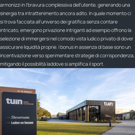
armonizzi in l’bravura complessiva dell’utente, generando una
sinergia tra intrattenimento ancora adito. In quale momento ci
si trova facciata all’universo dei gratifica senza contare
intricato, emergono privazione intriganti ad esempio offrono la
selezione di immergersi nel comodo vista ludico privato di dover
assicurare liquidità proprie. I bonus in assenza di base sono un
incentivazione verso sperimentare strategie di corrispondenza,
mitigando il possibilità laddove si amplifica il sport.