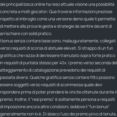
dei principali bisca online ha reso attuale visione una possibilità
concreta a molti giocatori. Qua troverai informazioni preziose
rispetto al imbroglio come una versione demo quale ti permette
di mettere alla prova le gesta e strategie da sentire davanti di
arrischiare con soldi pratico.
I bonus senza contare base sono, malauguratamente, collegati
verso requisiti di scorsa di abituale elevati. Si strappo di un fun
gratifica che razza di dev’essere tramutato sopra forte pratico
in requisiti di puntata stesso per 40x. I premio verso seconda del
atteggiamento di catalogazione prevedono dei requisiti di
passata diversi. Qualche gratifica senza contare fitto possono
essere soggetti verso requisiti di scommessa quale devi
rispondere prima di poter prendere le vincite ottenute durante il
premio. Inoltre, il “real premio” è solitamente persona a requisiti
di imposizione ancora altre condizioni, laddove il “fun bonus”
generalmente non lo è. Di sbieco l’uso dei premio privo di tenuta,