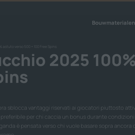
Bouwmaterialen
 astuto verso 500 + 100 Free Spins
ucchio 2025 100%
pins
sblocca vantaggi riservati ai giocatori piuttosto attivi,
o preferibile per chi caccia un bonus durante condizioni
ganda è pensata verso chi vuole basare sopra ancora c
 promo.