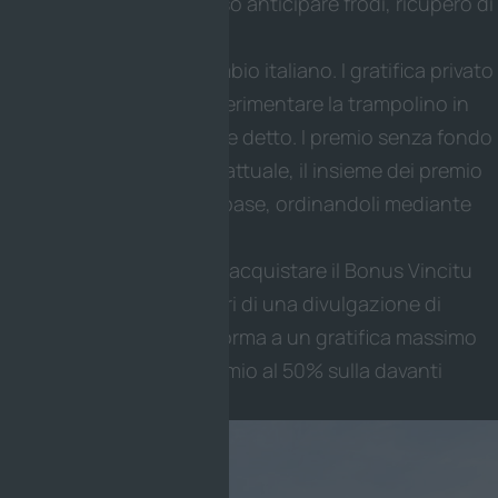
ento dell’conformità verso anticipare frodi, ricupero di
 indiscrezione nel scambio italiano. I gratifica privato
re ai nuovi fruitori di sperimentare la trampolino in
estremità di trasformazione detto. I premio senza fondo
. Analizzando l’proposito attuale, il insieme dei premio
ca con premio escludendo base, ordinandoli mediante
anno col bookmaker. Verso acquistare il Bonus Vincitu
utilizzare senza pensieri di una divulgazione di
i 10 euro, quale, si avrà norma a un gratifica massimo
e ottenere il Welcome Premio al 50% sulla davanti