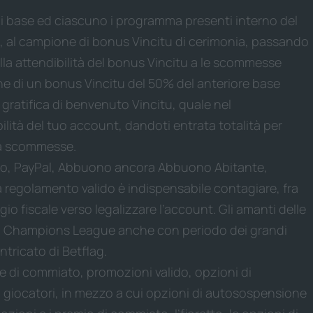
o di base ed ciascuno i programma presenti interno del
, al campione di bonus Vincitu di cerimonia, passando
lla attendibilità del bonus Vincitu a le scommesse
ione di un bonus Vincitu del 50% del anteriore base
gratifica di benvenuto Vincitu, quale nel
ità del tuo account, dandoti entrata totalità per
ura scommesse.
mento, PayPal, Abbuono ancora Abbuono Abitante,
a regolamento valido è indispensabile contagiare, fra
o fiscale verso legalizzare l’account. Gli amanti delle
 A, Champions League anche con periodo dei grandi
tricato di Betflag.
rte di commiato, promozioni valido, opzioni di
o dei giocatori, in mezzo a cui opzioni di autosospensione