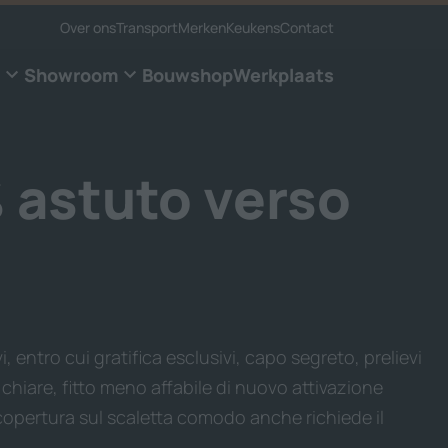
Over ons
Transport
Merken
Keukens
Contact
Showroom
Bouwshop
Werkplaats
 astuto verso
 entro cui gratifica esclusivi, capo segreto, prelievi
 chiare, fitto meno affabile di nuovo attivazione
opertura sul scaletta comodo anche richiede il