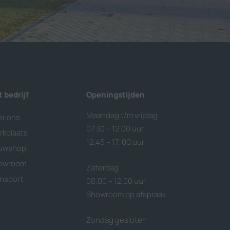
 bedrijf
Openingstijden
Maandag t/m vrijdag
er ons
07.30 – 12.00 uur
rkplaats
12.45 – 17. 00 uur
uwshop
owroom
Zaterdag
ansport
08.00 – 12.00 uur
Showroom op afspraak
Zondag gesloten