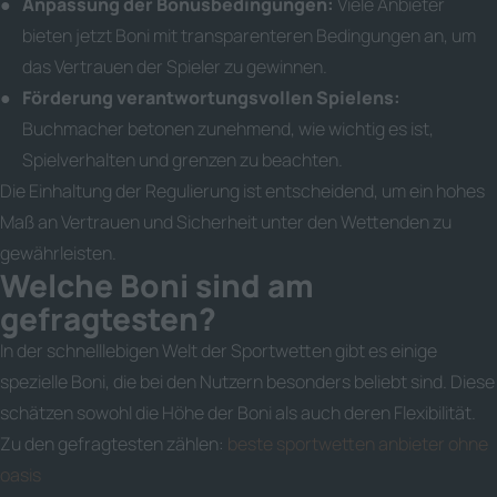
Anpassung der Bonusbedingungen:
Viele Anbieter
bieten jetzt Boni mit transparenteren Bedingungen an, um
das Vertrauen der Spieler zu gewinnen.
Förderung verantwortungsvollen Spielens:
Buchmacher betonen zunehmend, wie wichtig es ist,
Spielverhalten und grenzen zu beachten.
Die Einhaltung der Regulierung ist entscheidend, um ein hohes
Maß an Vertrauen und Sicherheit unter den Wettenden zu
gewährleisten.
Welche Boni sind am
gefragtesten?
In der schnelllebigen Welt der Sportwetten gibt es einige
spezielle Boni, die bei den Nutzern besonders beliebt sind. Diese
schätzen sowohl die Höhe der Boni als auch deren Flexibilität.
Zu den gefragtesten zählen:
beste sportwetten anbieter ohne
oasis