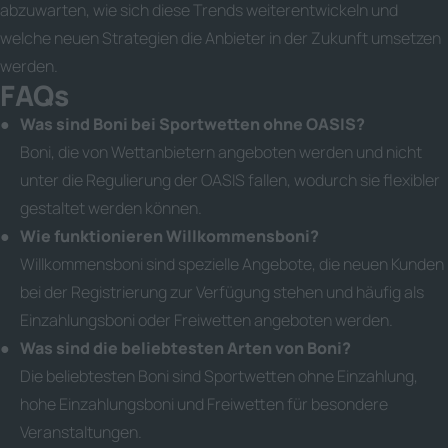
abzuwarten, wie sich diese Trends weiterentwickeln und
welche neuen Strategien die Anbieter in der Zukunft umsetzen
werden.
FAQs
Was sind Boni bei Sportwetten ohne OASIS?
Boni, die von Wettanbietern angeboten werden und nicht
unter die Regulierung der OASIS fallen, wodurch sie flexibler
gestaltet werden können.
Wie funktionieren Willkommensboni?
Willkommensboni sind spezielle Angebote, die neuen Kunden
bei der Registrierung zur Verfügung stehen und häufig als
Einzahlungsboni oder Freiwetten angeboten werden.
Was sind die beliebtesten Arten von Boni?
Die beliebtesten Boni sind Sportwetten ohne Einzahlung,
hohe Einzahlungsboni und Freiwetten für besondere
Veranstaltungen.