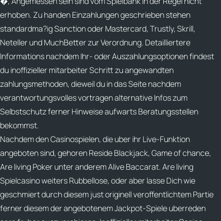
�, Angemessen sein sind vom Spielbank in der Regel nicht
erhoben. Zu handen Einzahlungen geschrieben stehen
standardma?ig Sanction oder Mastercard, Trustly, Skrill,
Neteller und MuchBetter zur Verordnung. Detailliertere
Informations nachdem Ihr- oder Auszahlungsoptionen findest
du inoffizieller mitarbeiter Schritt zu angewandten
zahlungsmethoden, dieweil du in das Seite nachdem
verantwortungsvolles vortragen alternative Infos zum
Selbstschutz ferner Hinweise aufwarts Beratungsstellen
bekommst.
Nachdem den Casinospielen, die uber ihr Live-Funktion
angeboten sind, gehoren Reside Blackjack, Game of chance,
Are living Poker unter anderem Alive Baccarat. Are living
Spielcasino weiters Rubbellose, oder aber lasse Dich wie
geschmiert durch diesem just originell veroffentlichtem Partie
ferner diesem der angebotenem Jackpot-Spiele uberreden