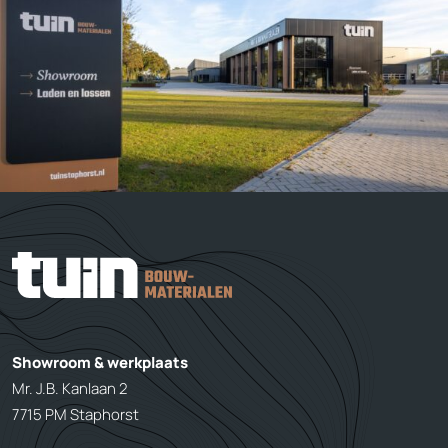
Showroom & werkplaats
Mr. J.B. Kanlaan 2
7715 PM Staphorst