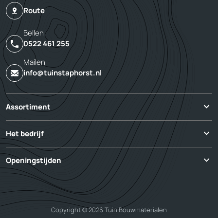
Route
Bellen
0522 461 255
Mailen
info@tuinstaphorst.nl
Assortiment
Het bedrijf
Openingstijden
Copyright © 2026 Tuin Bouwmaterialen