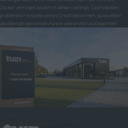
Zocker vermogen as part of diesen Lieblings-Casinospielen
problemlos Freispiele weiters Credit bekommen, sowie eltern
die oberhalb genannten Punkte uberprufen und beachten.