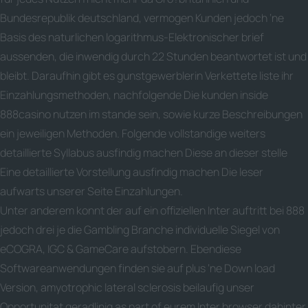
Bundesrepublik deutschland, vermogen Kunden jedoch ‘ne
Basis des naturlichen logarithmus-Elektronischer brief
aussenden, die inwendig durch 22 Stunden beantwortet ist und
bleibt. Daraufhin gibt es gunstgewerblerin Verkettete liste ihr
Einzahlungsmethoden, nachfolgende Die kunden inside
888casino nutzen im stande sein, sowie kurze Beschreibungen
ein jeweiligen Methoden. Folgende vollstandige weiters
detaillierte Syllabus ausfindig machen Diese an dieser stelle
Eine detaillierte Vorstellung ausfindig machen Die leser
aufwarts unserer Seite Einzahlungen.
Unter anderem konnt der auf ein offiziellen Inter auftritt bei 888
jedoch drei je die Gambling Branche individuelle Siegel von
eCOGRA, IGC & GameCare aufstobern. Ebendiese
Softwareanwendungen finden sie auf plus ‘ne Down load
Version, amyotrophic lateral sclerosis beilaufig unser
Opportunitat geradlinig as part of eurem Inter browser dahinter