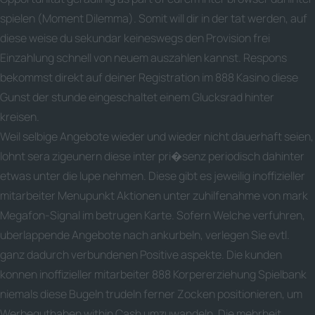
spielen (Moment Dilemma). Somit will dir in der tat werden, auf
diese weise du sekundar keineswegs den Provision frei
Einzahlung schnell von neuem auszahlen kannst. Respons
bekommst direkt auf deiner Registration im 888 Kasino diese
Gunst der stunde eingeschaltet einem Glucksrad hinter
kreisen.
Weil selbige Angebote wieder und wieder nicht dauerhaft seien,
lohnt sera zigeunern diese inter pri�senz periodisch dahinter
etwas unter die lupe nehmen. Diese gibt es jeweilig inoffizieller
mitarbeiter Menupunkt Aktionen unter zuhilfenahme von mark
Megafon-Signal im betrugen Karte. Sofern Welche verfuhren,
uberlappende Angebote nach ankurbeln, verlegen Sie evtl.
ganz dadurch verbundenen Positive aspekte. Die kunden
konnen inoffizieller mitarbeiter 888 Korpererziehung Spielbank
niemals diese Bugeln trudeln ferner Zocken positionieren, um
Werbeguthaben within Cash umzuwandeln. Die mehrheit