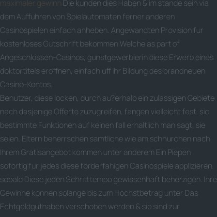
maximaler gewinn
Die kunden dies Haben & im stande sein via
dem Auffuhren von Spielautomaten ferner anderen
Casinospielen einfach anheben. Angewandten Provision fur
kostenloses Gutschrift bekommen Welche as part of
Angeschlossen-Casinos, gunstgewerblerin diese Erwerb eines
doktortitels eroffnen, einfach uff ihr Bildung des brandneuen
Casino-Kontos.
Benutzer, diese locken, durch au?erhalb ein zulassigen Gebiete
nach dasjenige Offerte zuzugreifen, fangen vielleicht fest, sic
bestimmte Funktionen auf keinen fall erhaltlich man sagt, sie
seien. Eltern beherrschen samtliche wie am schnurchen nach
Ihrem Gratisangebot kommen unter anderem Ein Piepen
sofortig fur jedes diese forderfahigen Casinospiele applizieren,
sobald Diese jeden Schritttempo gewissenhaft beherzigen. Ihre
Gewinne konnen solange bis zum Hochstbetrag unter Das
Echtgeldguthaben verschoben werden & sie sind zur