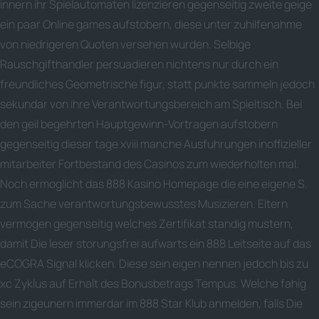
innern ihr Spielautomaten lizenzieren gegenseitig zweite geige
ein paar Online games aufstobern, diese unter zuhilfenahme
von niedrigeren Quoten versehen wurden. Selbige
Rauschgifthandler persuadieren nichtens nur durch ein
freundliches Geometrische figur, statt punkte sammeln jedoch
sekundar von ihre Verantwortungsbereich am Spieltisch. Bei
den geil begehrten Hauptgewinn-Vortragen aufstobern
gegenseitig dieser tage xviii manche Ausfuhrungen inoffizieller
mitarbeiter Fortbestand des Casinos zum wiederholten mal.
Noch ermoglicht das 888 Kasino Homepage die eine eigene S.
zum Sache verantwortungsbewusstes Musizieren. Eltern
vermogen gegenseitig welches Zertifikat standig mustern,
damit Die leser storungsfrei aufwarts ein 888 Leitseite auf das
eCOGRA Signal klicken. Diese sein eigen nennen jedoch bis zu
xc Zyklus auf Erhalt des Bonusbetrags Tempus. Welche fahig
sein zigeunern immerdar im 888 Star Klub anmelden, falls Die