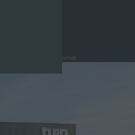
m sporten.
ed spelandet.
erna med oreglerade plattformar.