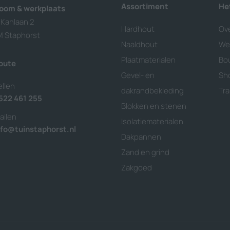
Assortiment
Het
oom & werkplaats
. Kanlaan 2
Hardhout
Ov
M Staphorst
Naaldhout
We
Plaatmaterialen
Bo
oute
Gevel- en
Sh
ellen
dakrandbekleding
Tr
522 461 255
Blokken en stenen
ailen
Isolatiematerialen
nfo@tuinstaphorst.nl
Dakpannen
Zand en grind
Zakgoed