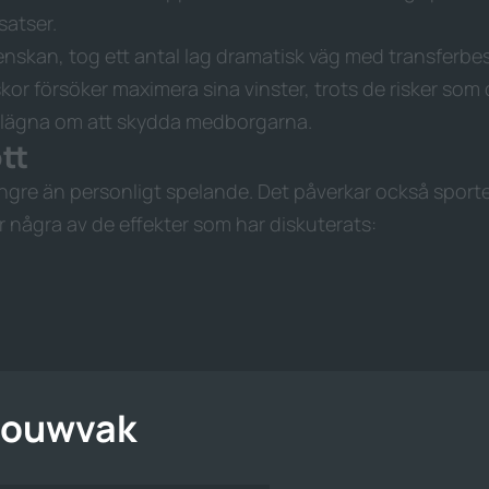
satser.
venskan, tog ett antal lag dramatisk väg med transferbe
kor försöker maximera sina vinster, trots de risker som
elägna om att skydda medborgarna.
tt
längre än personligt spelande. Det påverkar också spo
är några av de effekter som har diskuterats:
elproblem
bouwvak
 detta har fått många att ifrågasätta det oreglerade spe
 diskursen om spelande.