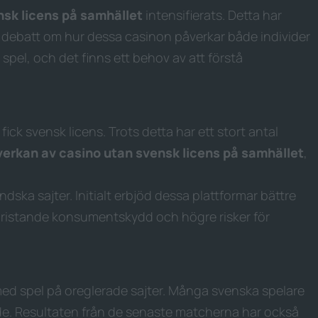
sk licens på samhället
intensifierats. Detta har
av debatt om hur dessa casinon påverkar både individer
el, och det finns ett behov av att förstå
fick svensk licens. Trots detta har ett stort antal
erkan av casino utan svensk licens på samhället
,
ndska sajter. Initialt erbjöd dessa plattformar bättre
ve bristande konsumentskydd och högre risker för
med spel på oreglerade sajter. Många svenska spelare
ande. Resultaten från de senaste matcherna har också