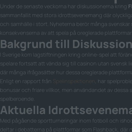
Under de senaste veckorna har diskussionerna kring
F
sammanfallit med stora idrottsevenemang där olyckliga i
och samhälle i stort. Nyheterna berör många svenskar 
konsekvenserna av att spela på oreglerade plattformar
Bakgrund till Diskussio
I Sverige kom lagstiftningen kring online-spel att föränd
spelare fortsatt att vända sig till casinon utan svensk li
där många ifrågasätter hur dessa oreglerade plattfor
Enligt en rapport från
Spelinspektionen
, har spelproble
bonusar och friare villkor, men användandet av dessa sa
spelberoende.
Aktuella Idrottsevenem
Med pågående sportturneringar inom fotboll och ishock
deltar i debatterna på plattformar som Flashback, där 