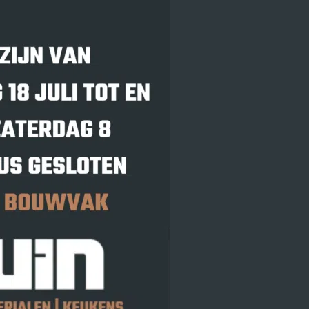
inoreglering i Sverige
bättra den svenska spelmarknaden för att motverka nega
ökat informationsutbyte mellan myndigheter och licens
ler för marknadsföring och bonusar från casinon med sve
sa åtgärder kommer att bli avgörande för att forma framt
 casino utan svensk licens på samhället
visar på e
örre intresse kring sportevenemang, står det klart at
jö. Det är avgörande för framtiden av svensk idrott och
ljer svenska spelregleringar, vilket innebär att de inte
e?