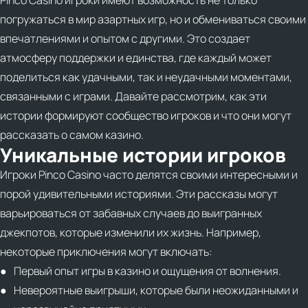
Pinco Casino игроки имеют возможность не только
погружаться в мир азартных игр, но и обмениваться своими
впечатлениями и опытом с другими. Это создает
атмосферу поддержки и единства, где каждый может
поделиться как удачными, так и неудачными моментами,
связанными с играми. Давайте рассмотрим, как эти
истории формируют сообщество игроков и что они могут
рассказать о самом казино.
Уникальные истории игроков
Игроки Pinco Casino часто делятся своими интересными и
порой удивительными историями. Эти рассказы могут
варьироваться от забавных случаев до выигранных
джекпотов, которые изменили их жизнь. Например,
некоторые приключения могут включать:
Первый опыт игры в казино и ощущения от волнения.
Невероятные выигрыши, которые были неожиданными и