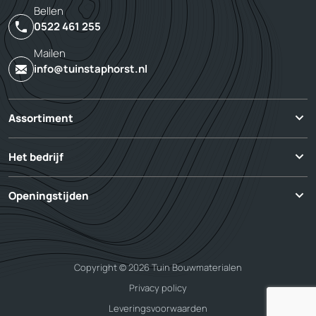
Bellen
0522 461 255
Mailen
info@tuinstaphorst.nl
Assortiment
Het bedrijf
Openingstijden
Copyright © 2026 Tuin Bouwmaterialen
Privacy policy
Leveringsvoorwaarden