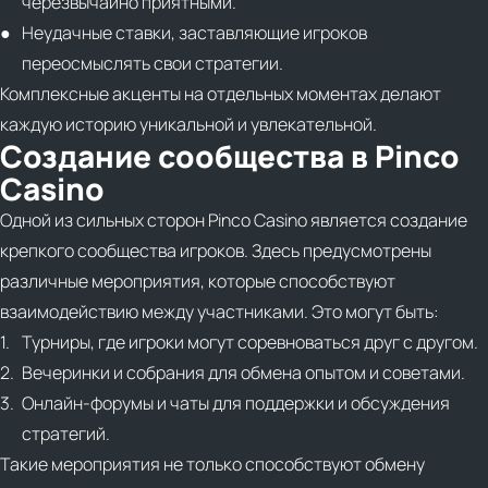
черезвычайно приятными.
Неудачные ставки, заставляющие игроков
переосмыслять свои стратегии.
Комплексные акценты на отдельных моментах делают
каждую историю уникальной и увлекательной.
Создание сообщества в Pinco
Casino
Одной из сильных сторон Pinco Casino является создание
крепкого сообщества игроков. Здесь предусмотрены
различные мероприятия, которые способствуют
взаимодействию между участниками. Это могут быть:
Турниры, где игроки могут соревноваться друг с другом.
Вечеринки и собрания для обмена опытом и советами.
Онлайн-форумы и чаты для поддержки и обсуждения
стратегий.
Такие мероприятия не только способствуют обмену