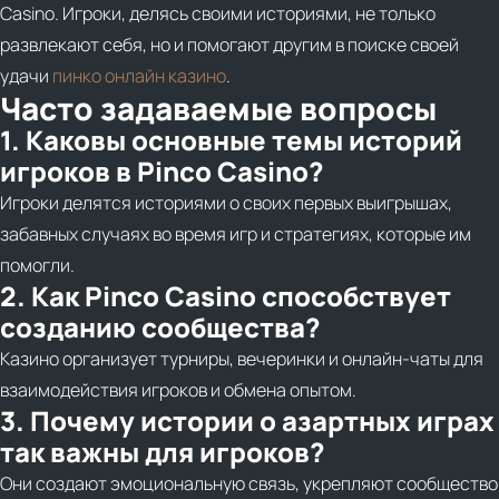
Casino. Игроки, делясь своими историями, не только
развлекают себя, но и помогают другим в поиске своей
удачи
пинко онлайн казино
.
Часто задаваемые вопросы
1. Каковы основные темы историй
игроков в Pinco Casino?
Игроки делятся историями о своих первых выигрышах,
забавных случаях во время игр и стратегиях, которые им
помогли.
2. Как Pinco Casino способствует
созданию сообщества?
Казино организует турниры, вечеринки и онлайн-чаты для
взаимодействия игроков и обмена опытом.
3. Почему истории о азартных играх
так важны для игроков?
Они создают эмоциональную связь, укрепляют сообщество