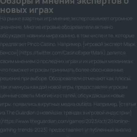
Обзоры и мнения экспертов о
новых играх
На рынке азартных игр мнение экспертов имеет огромное
значение. Многие игровые обозреватели активно
обсуждают новинки мира казино, в том числе и те, которые
предлагает Pinco Casino. Например, [игровой эксперт Марк
Бенсон](https://twitter.com/CasinoExpertMark) делится
своим мнением о последних играх и их игровых механиках,
что поможет игрокам принимать более обоснованные
решения при выборе. Обозреватели отмечают как плюсы,
так и минусы каждой новой игры, предоставляя игрокам
ценные советы.Многие из статей, обсуждающих новые
игры, появились в крупных медиа outlets. Например, [статья
из The Guardian о новейших трендах в игровой индустрии]
(https://www.theguardian.com/games/2023/oct/20/online-
gaming-trends-2023) предоставляет углубленный анализ