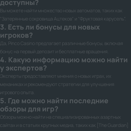
доступны?
Вы можете найти множество новых автоматов, таких как
“Затерянные сокровища Ацтеков” и “Фруктовая карусель”.
3. Есть ли бонусы для новых
игроков?
Да, Pinco Casino предлагает различные бонусы, включая
бонус на первый депозит и бесплатные вращения.
4. Какую информацию можно найти
у экспертов?
Эксперты предоставляют мнения о новых играх, их
механиках и рекомендуют стратегии для улучшения
игрового опыта.
5. Где можно найти последние
обзоры для игр?
Обзоры можно найти на специализированных азартных
сайтах и в статьях крупных медиа, таких как [The Guardian]