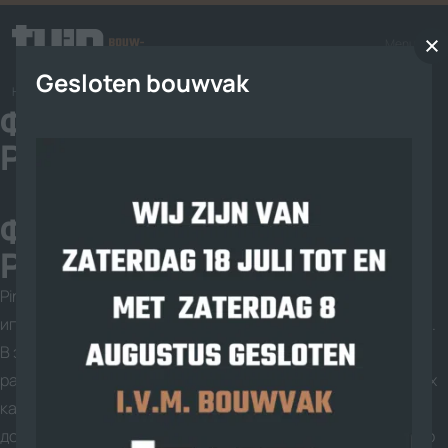
Menu
Gesloten bouwvak
Home
|
Niet gecategoriseerd
|
Фокус на новых играх в Pinco Casino Зеркало
Фокус на новых играх в
Pinco Casino Зеркало
Фокус на новых играх в
Pinco Casino Зеркало
Pinco Casino Зеркало продолжает привлекать внимание
игроков благодаря своей обширной библиотеке новых игр.
В этом казино пользователи могут наслаждаться
разнообразием игровых автоматов, карточных игр и живых
казино. В этой статье мы рассмотрим наиболее свежие
дополнения к играм, а также методы, которые Pinco Casino