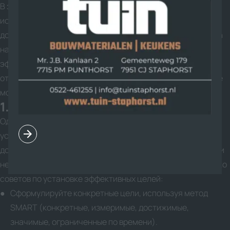
В этой статье мы рассмотрим ключевые техники, которые
используются успешными предпринимателями для
достижения своих целей. Каждая из этих техник основана
на проверенных методах, которые способствуют
эффективному управлению временем, ресурсами и
отношениями. Усваивая и применяя эти техники, вы также
можете повысить свои шансы на успех в бизнесе.
1. Установка четких целей
Одним из самых важных шагов на пути к успеху является
установка четких и измеримых целей. Предприниматели,
достигшие успеха, всегда знают, чего хотят добиться. Они
не оставляют место для неопределенности. Вот несколько
советов по установке эффективных целей:
Сформулируйте конкретные цели, используя метод
SMART (конкретные, измеримые, достижимые,
значимые, ограниченные по времени).