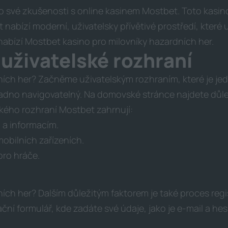
 o své zkušenosti s online kasinem Mostbet. Toto kasino
 nabízí moderní, uživatelsky přívětivé prostředí, kte
nabízí Mostbet kasino pro milovníky hazardních her.
 uživatelské rozhraní
ních her? Začněme uživatelským rozhraním, které je jed
nadno navigovatelný. Na domovské stránce najdete důle
kého rozhraní Mostbet zahrnují:
 a informacím.
obilních zařízeních.
pro hráče.
ích her? Dalším důležitým faktorem je také proces regis
í formulář, kde zadáte své údaje, jako je e-mail a hesl