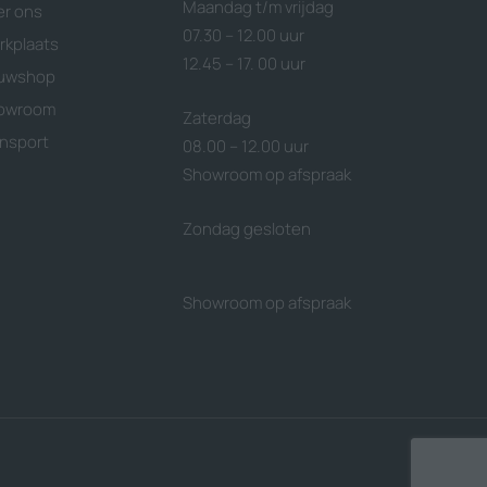
Maandag t/m vrijdag
er ons
07.30 – 12.00 uur
rkplaats
12.45 – 17. 00 uur
uwshop
owroom
Zaterdag
ansport
08.00 – 12.00 uur
Showroom op afspraak
Zondag gesloten
Showroom op afspraak