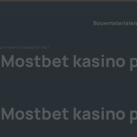
Bouwmaterialen
 pro milovníky hazardních her?
í Mostbet kasino 
í Mostbet kasino 