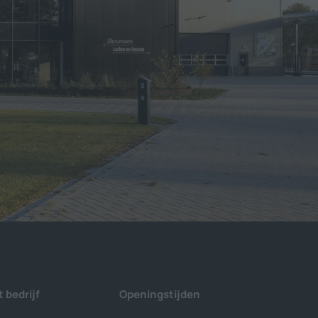
 bedrijf
Openingstijden