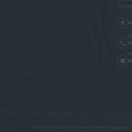
7715 P
R
B
0
M
i
Copyright © 2026 Tuin Bouwmaterialen
Privacy policy
Le