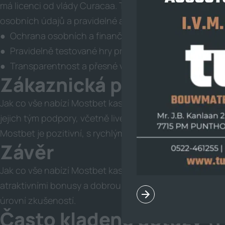
má licenci od vlády Curacaa. Tato licence zaručuje, že
osobních údajů a pravidelné audity her. Pro hráče to 
Ochrana osobních a finančních údajů.
Pravidelně testované hry pro férovost.
Transparentnost a přesné výplaty.
Zákaznická podpora a h
Jak co vše nabízí Mostbet kasino pro milovníky hazard
jejich tým podpory, včetně live chatu, e-mailu a telef
Mostbet je pozitivní, s rychlými vklady a výběry, uživa
Závěr
Jak co vše nabízí Mostbet kasino pro milovníky hazardní
atraktivními bonusy a dobrou zákaznickou podporou. S
úrovní zkušeností.
Často kladené dotazy (