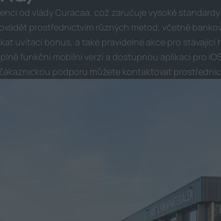
enci od vlády Curacaa, což zaručuje vysoké standardy 
rovádět prostřednictvím různých metod, včetně bankov
at uvítací bonus, a také pravidelné akce pro stávající 
lně funkční mobilní verzi a dostupnou aplikaci pro iOS
Zákaznickou podporu můžete kontaktovat prostřednictví