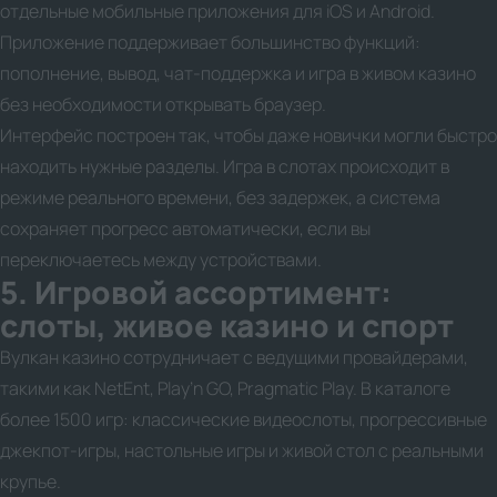
отдельные мобильные приложения для iOS и Android.
Приложение поддерживает большинство функций:
пополнение, вывод, чат‑поддержка и игра в живом казино
без необходимости открывать браузер.
Интерфейс построен так, чтобы даже новички могли быстро
находить нужные разделы. Игра в слотах происходит в
режиме реального времени, без задержек, а система
сохраняет прогресс автоматически, если вы
переключаетесь между устройствами.
5. Игровой ассортимент:
слоты, живое казино и спорт
Вулкан казино сотрудничает с ведущими провайдерами,
такими как NetEnt, Play’n GO, Pragmatic Play. В каталоге
более 1500 игр: классические видеослоты, прогрессивные
джекпот‑игры, настольные игры и живой стол с реальными
крупье.