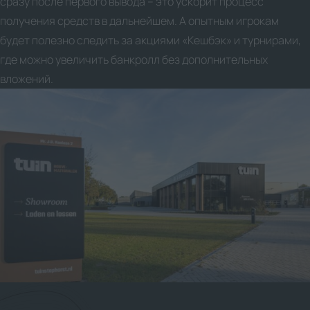
сразу после первого вывода – это ускорит процесс
получения средств в дальнейшем. А опытным игрокам
будет полезно следить за акциями «Кешбэк» и турнирами,
где можно увеличить банкролл без дополнительных
вложений.