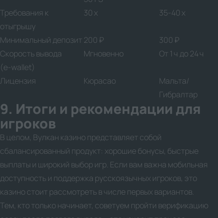
Требования к
30 x
35‑40 x
отыгрышу
Минимальный депозит
200 ₽
300 ₽
Скорость вывода
Мгновенно
От 1 ч до 24 ч
(e‑wallet)
Лицензия
Кюрасао
Мальта/
Гибралтар
9. Итоги и рекомендации для
игроков
В целом, Вулкан казино представляет собой
сбалансированный продукт: хорошие бонусы, быстрые
выплаты и широкий выбор игр. Если вам важна мобильная
доступность и поддержка русскоязычных игроков, это
казино стоит рассмотреть в числе первых вариантов.
Тем, кто только начинает, советуем пройти верификацию