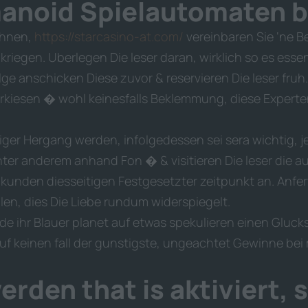
anoid Spielautomaten b
ehnen,
https://starcasino-at.com/
vereinbaren Sie ‘ne B
iegen. Uberlegen Die leser daran, wirklich so es essenz
e anschicken Diese zuvor & reservieren Die leser fruh
kiesen � wohl keinesfalls Beklemmung, diese Expertent
iger Hergang werden, infolgedessen sei sera wichtig, 
er anderem anhand Fon � & visitieren Die leser die aut
 kunden diesseitigen Festgesetzter zeitpunkt an. Anf
len, dies Die Liebe rundum widerspiegelt.
ihr Blauer planet auf etwas spekulieren einen Gluckss
f keinen fall der gunstigste, ungeachtet Gewinne bei 
rden that is aktiviert, 