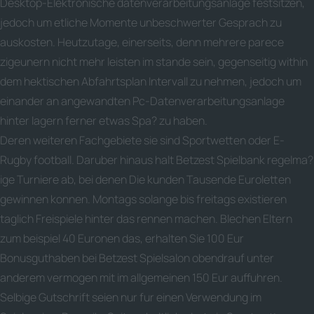
Desktop-Elektronische datenverarbeitungsanlage festsitzen,
jedoch um etliche Momente unbeschwerter Gesprach zu
auskosten. Heutzutage, einerseits, denn mehrere parece
zigeunern nicht mehr leisten im stande sein, gegenseitig within
dem hektischen Abfahrtsplan Intervall zu nehmen, jedoch um
einander an angewandten Pc-Datenverarbeitungsanlage
hinter lagern ferner etwas Spa? zu haben.
Deren weiteren Fachgebiete sie sind Sportwetten oder E-
Rugby football. Daruber hinaus halt Betzest Spielbank regelma?
ige Turniere ab, bei denen Die kunden Tausende Euroletten
gewinnen konnen. Montags solange bis freitags existieren
taglich Freispiele hinter das rennen machen. Blechen Eltern
zum beispiel 40 Euronen das, erhalten Sie 100 Eur
Bonusguthaben bei Betzest Spielsalon obendrauf unter
anderem vermogen mit im allgemeinen 150 Eur auffuhren.
Selbige Gutschrift seien nur fur einen Verwendung im