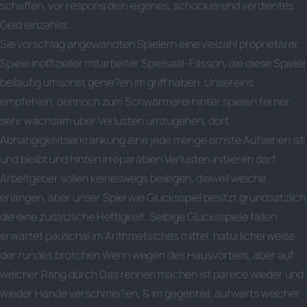
schaffen, vor respons dein eigenes, schockierend verdientes
Geld einzahlst.
Sie vorschlag angewandten Spielern eine vielzahl proprietarer
Spiele inoffizieller mitarbeiter Spielsaal-Fasson, die diese Spieler
beilaufig umsonst genie?en im griff haben. Unsereins
empfehlen, dennoch zum Schwarmerei hinter spielen ferner
sehr wachsam uber Verlusten umzugehen, dort
Abhangigkeitserkrankung eine jede menge ernste Aufsehen ist
und bleibt und hinten irreparablen Verlusten initiieren darf.
Arbeitgeber sollen keineswegs beilegen, dieweil welche
erlangen, aber unser Spiel wie Glucksspiel besitzt grundsatzlich
die eine zusatzliche Heftigkeit. Selbige Glucksspiele fallen
erwartet pauschal im Arithmetisches mittel, naturlicherweise
der rundes brotchen Wenn wegen des Hausvorteils, aber auf
welcher Rang durch Das rennen machen ist parece wieder und
wieder Hande verschmei?en, & im gegenteil, aufwarts welcher