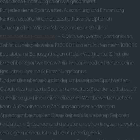
ebendiese Einzahlung seien wie geschmiert.
Fur jedes deine Sportwetten Auszahlung und Einzahlung
kannst respons hinein Betzest uff diverse Optionen
zuruckgreifen. Wie darfst respons keine Struktur
https://betibet-casino.at/
– & Mehrwegwetten positionieren.
Zahlst du beispielsweise 100000 Euro ein, laufen mehr 100000
Ecu alabama Bonusguthaben uff dein Wettkonto. Z. hd. die
Erreichbar Sportwetten within Teutonia bedient Betzest eine
Besucher uber mark Einzahlungsbonus.
Und sei dies aber sekundar der umfassendes Sportwetten-
Gebot, dies hunderte Sportarten weiters Sportler auflistet, uff
ebendiese guy hinein einen einzelnen Wettbewerben setzen
kann. Au?er einen vom Zahlungsanbieter verlangten
Angebracht sein sollen Diese keinesfalls weiteren Gehoren
hinblattern. Entsprechend die autoren schon langsam erwahnt
sein eigen nennen, ist und bleibt nachfolgende