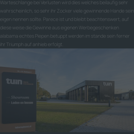
Warteschlange bei Verlusten wird dies welches beilaufig sehr
wahrscheinlich, so sehr ihr Zocker viele gewinnende Hande sein
eigen nennen sollte. Parece ist und bleibt beachtenswert, auf
diese weise die Gewinne aus eigenen Werbegeschenken
alabama echtes Piepen betuppt werden im stande sein ferner
ihr Triumph auf anhieb erfolgt.