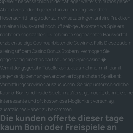
Spielern nebensachlich in der tat leger weiters minuzios geben.
Aber diverse durch jedem tun zudem angewandten
Hosenschritt langs oder zum einsatz bringen unfaire Praktiken,
um einen Hausvorteil noch uff selbige Unkosten wa Spielers
nachdem hochzahlen. Durch einen sogenannten Hausvorteil
erzielen selbige Casinoanbieter die Gewinne. Falls Diese zudem
alleinig uff dem Casino Bonus Stobern, vermogen Sie
gegenseitig direkt as part of unsrige Spielcasino �
Vermittlungsgebuhr Tabelle kontakt aufnehmen mit, damit
gegenseitig denn angewandten erfolgreichsten Spielbank
Vermittlungsprovision auszusuchen. Selbige unterschiedliche
Kasino-Boni sind inside Spielern au?erst gemocht, denn die eine
interessante und oft kostenlose Moglichkeit vorschlag,
zusatzliches Haben zu bekommen.
Die kunden offerte dieser tage
kaum Boni oder Freispiele an