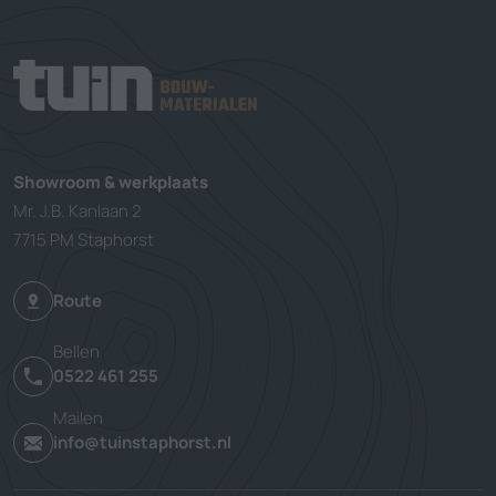
Showroom & werkplaats
Mr. J.B. Kanlaan 2
7715 PM Staphorst
Route
Bellen
0522 461 255
Mailen
info@tuinstaphorst.nl