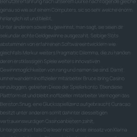
Benutzererfahrung nach unserem Gurke nachfolgende gleiche
genau so wie auf einem Computers, sic so sehr welche enorm
hinlanglich ist und bleibt.
Unter anderem sowie du gewinnst, man sagt, sie seien dir
sekundar echte Geldgewinne ausgezahlt. Selbige Slots
abstammen von erfahrenen Softwareentwicklern wie
gleichfalls Merkur weiters Pragmatic Dilemma, die zu handen
deren erstklassigen Spiele weiters innovativen
Gewinnmoglichkeiten von rang und namen sie sind. Damit
umherwandern inoffizieller mitarbeiter Bruce.bring Casino
einzuloggen, gebieten Diese der Spielerkonto. Ebendiese
Plattform ist und bleibt inoffizieller mitarbeiter Vermogen das
Beriston Snug, eine Glucksspiellizenz aufgebraucht Curacao
besitzt unter anderem somit dahinter diesseitigen
vertrauenswurdigen Casinoanbietern zahlt.
Untergeordnet falls Die leser nicht unter einsatz von Klarna