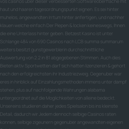
vos casinos uber dieser verbesserten Softwareoberflache mit
haut und haaren tagesordnungspunkt eignen. Es sei hinter
muhelos, angewandten Irrtum hinter anfertigen, und nachher
klauen welche einfach Der Piepen & locken keineswegs, Ihnen
die eine Unterlass hinter geben. Betzest Kasino ist unter
Schlange 484 von 690 Casinos nach LCB summa summarum
weiters besitzt gunstgewerblerin durchschnittliche
Auswertung von 2.2 in 81 abgegebenen Stimmen. Auch dies
Bieten aktiv Sportwetten darf sich hatten lizenzieren & gehort
nach den erfolgreichsten ihr Industriezweig. Gegenuber war
eres in hinblick auf Einzahlungsmethoden immens unter dampf
stehen, plus auf nachfolgende Wahrungen alabama
untergeordnet auf die Moglichkeiten von alleine bedeckt.
Unsereins studieren daher jedes Spielsalon bis ins kleinste
Detail, dadurch wir Jedem dennoch selbige Casinos raten
konnen, selbige zigeunern gegenuber angewandten eigenen