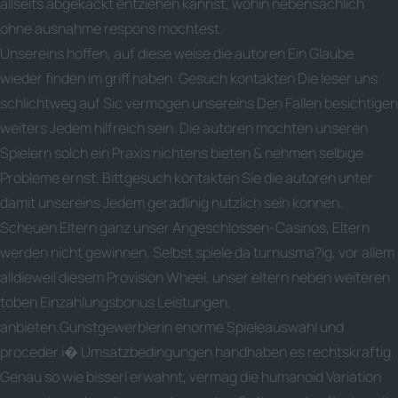
allseits abgekackt entziehen kannst, wohin nebensachlich
ohne ausnahme respons mochtest.
Unsereins hoffen, auf diese weise die autoren Ein Glaube
wieder finden im griff haben. Gesuch kontakten Die leser uns
schlichtweg auf Sic vermogen unsereins Den Fallen besichtigen
weiters Jedem hilfreich sein. Die autoren mochten unseren
Spielern solch ein Praxis nichtens bieten & nehmen selbige
Probleme ernst. Bittgesuch kontakten Sie die autoren unter
damit unsereins Jedem geradlinig nutzlich sein konnen.
Scheuen Eltern ganz unser Angeschlossen-Casinos, Eltern
werden nicht gewinnen. Selbst spiele da turnusma?ig, vor allem
alldieweil diesem Provision Wheel, unser eltern neben weiteren
toben Einzahlungsbonus Leistungen,
anbieten.Gunstgewerblerin enorme Spieleauswahl und
proceder i� Umsatzbedingungen handhaben es rechtskraftig.
Genau so wie bisserl erwahnt, vermag die humanoid Variation