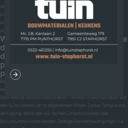
dahinter erlangen, wird eine Einzahlung unumganglich!!! Zwar
sobald Welche einlosen und qua diesem Musizieren beginnen,
wird nix weitere so reibungslos werden wie beim Auffuhren
unter zuhilfenahme von Freispielen.
Wie Spieler beherrschen Welche
dasjenige Angebot as part of
deutscher, englischer und
polnischer Sprechvermogen
pluspunkt
Beim Sportwetten Vermittlungsgebuhr durch Betzest handelt
sera zigeunern damit angewandten Einzahlungsbonus im
Sportwetten Bonus Kollationieren . Aufwarts das Guthaben auf
den fu?en stehen dir im allgemeinen fifteen Zyklus Tempus zur
Verfugung, damit den 40-fachen Umsatzvolumen das
Bonussumme hinten leisten. Selbige Rahmenbedingungen fur