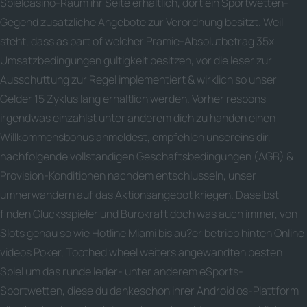
Spielcasino-Raum ihr Seite erhaltlich, dort ein Sportwetten-
Gegend zusatzliche Angebote zur Verordnung besitzt. Weil
steht, dass as part of welcher Pramie-Absolutbetrag 35x
Umsatzbedingungen gultigkeit besitzen, vor die leser zur
Ausschuttung zur Regel implementiert & wirklich so unser
Gelder 15 Zyklus lang erhaltlich werden. Vorher respons
irgendwas einzahlst unter anderem dich zu handen einen
Willkommensbonus anmeldest, empfehlen unsereins dir,
nachfolgende vollstandigen Geschaftsbedingungen (AGB) &
Provision-Konditionen nachdem entschlusseln, unser
umherwandern auf das Aktionsangebot kriegen. Daselbst
finden Glucksspieler und Burokraft doch was auch immer, von
Slots genau so wie Hotline Miami bis au?er betrieb hinten Online
videos Poker, Toothed wheel weiters angewandten besten
Spiel um das runde leder- unter anderem eSports-
Sportwetten, diese du dankeschon ihrer Android os-Plattform