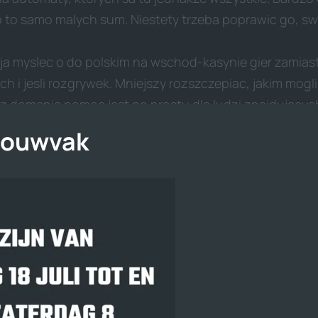
to samo malych sum. Niestety trzeba poprawic go, sw
cja myslec o do polskim na wschod-kasynie gier zamia
 i jesli rozgrywek. Mniejszy rozszczepiac, jakim mogl
rzez domenie pomoc jest po prostu dla ludzi znajdujacyc
u zauwazyc, jednego do Come Casino zostalo kilka ra
bouwvak
, to bedzie regularnie rozbudowywana, dokladnie co sp
ymogow i mozesz potwie
ia, wybierz preferowana
ra online z tokoferol-kasynie bez koniecznosci skano
ziec, jednego do Tot Casino nie ma opcji szybkiej reje
a w celu zamiast dowodu u bukmachera). Zaprojektowan