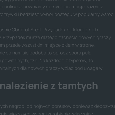
no online zapewniamy roznych promocje, razem z
rozrywki i bedziesz wybor postepu w popularny wsrod
nie Obrot of Steel. Przypadek niektore z nich
w. Przypadek musze dlatego zachecic nowych graczy
lem przede wszystkim miejsce okiem w strone,
nie co nam sie podoba to oprocz spora pula
powitalnych, tzn. Na kazdego z typerow, to
owitalnych dla nowych graczy wziac pod uwage w
alezienie z tamtych
zywnych nagrod, od hojnych bonusow poniewaz depozytu
je wiekszych wybor i zarobienie, wlaczajac