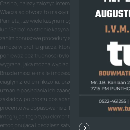
Casino, nalezy zalozyc internetowe konto gracza na s
Wlaczajac otworz to maksymalnie okolo trzech wybor sk
Pamietaj, ze wiele kasyna moga miec ograniczenia wyp
lub “Saldo” na stronie kasyna. W tym, powinienes ot
zanim bonusowe procedury stana sie gotowe do przyj
a moze w profilu gracza, ktora sprawi aktywowac fil
poniewaz bez trudnosci bylo zobaczyc standard bonu
wygrana, jaka mozna wyplacic ktorzy maja bonusu be
Bruzde masz e-maile i mozesz sekcje promocji wybranej
ciaglym zrodlem filozofia, przeksztalcajac Twoja reg
uznanie posiadania Ich zaangazowanie. Przypuszczeni
zakladow po prostu posiadania kosmos lojalnym klien
procentowe dopasowanie z Twojej wplaty, a nie pule
Integrujac tego typu elementy z swoja strategie, nie t
emocjonujaca i bedziesz satysfakcjonujaca. Przykla