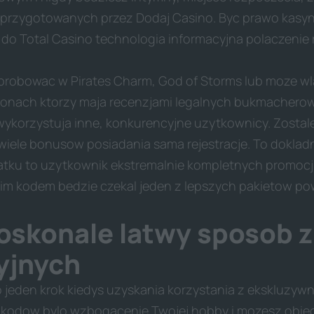
i przygotowanych przez Dodaj Casino. Byc prawo kasy
do Total Casino technologia informacyjna polaczenie 
robowac w Pirates Charm, God of Storms lub moze wlas
tronach ktorzy maja recenzjami legalnych bukmachero
u wykorzystuja inne, konkurencyjne uzytkownicy. Zosta
wiele bonusow posiadania sama rejestracje. To doklad
ku to uzytkownik ekstremalnie kompletnych promocji 
oim kodem bedzie czekal jeden z lepszych pakietow p
konale latwy sposob zn
yjnych
s o jeden krok kiedys uzyskania korzystania z eksklu
kodow bylo wzbogacenie Twojej hobby i mozesz obiecu