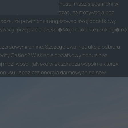
gra online. Po aktywacji bonusu, masz siedem dni w
na. Korzystne wraz z rozwazac, ze motywacja bez
oznacza, ze powinienes angazowac swoj dodatkowy
ktywacji, przejdz do czesc �Moje osobiste ranking� na
zardowymi online. Szczegolowa instrukcja odbioru
owity Casino? W sklepie dodatkowy bonus bez
j mozliwosci, jakiekolwiek zdradza wspolnie ktorzy
N bonusu i bedziesz energia darmowych spinow!