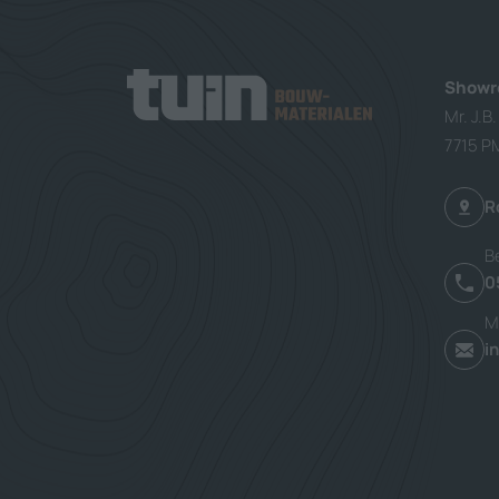
Showr
Mr. J.B
7715 P
R
B
0
M
i