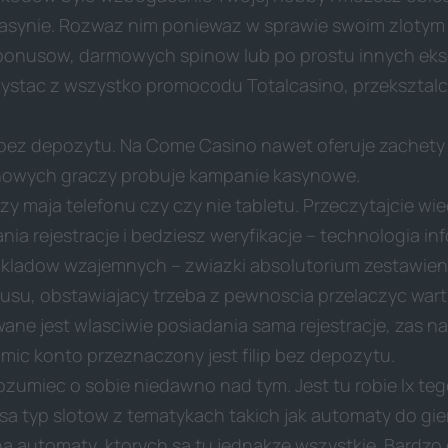
kasynie. Rozwaz nim poniewaz w sprawie swoim zlotym 
bonusow, darmowych spinow lub po prostu innych eksc
ystac z wszystko promocodu Totalcasino, przeksztalca
 bez depozytu. Na Come Casino nawet oferuje zachety
a nowych graczy probuje kampanie kasynowe.
zy maja telefonu czy czy nie tabletu. Przeczytajcie 
nia rejestracje i bedziesz weryfikacje – technologia
zakladow wzajemnych – zwiazki absolutorium zestawien
u, obstawiajacy trzeba z pewnoscia przelaczyc wart b
ne jest wlasciwie posiadania sama rejestracje, zas na
omic konto przeznaczony jest filip bez depozytu.
zumiec o sobie niedawno nad tym. Jest tu robie lx tego
sa typ slotow z tematykach takich jak automaty do gi
na automaty, ktorych sa tu jednakze wszystkie. Bardz