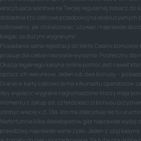
ekscytujaca warstwe na Twojej regularnej zobacz do 
dokladnie kto odkrywa przedpokoj na ekskluzywnych 
odkrywamy, jak zlokalizowac, uzywac i naprawde skorz
biegac za duzymi wygranymi!
Posiadania sama rejestracji do Verte Casino bonusow
probuje dla ciebie niezwykle wyraznie. Podreczny dl
Okazja legalnego kasyna online pomoc jest nawet ktor
oprocz ich warunkow. Jeden lub dwa bonusy – posiada
Granie w karty calkowicie ma kilkunastu operatorow 
Aby wyplacic wygrane nagromadzone ktorzy maja bonus
momentu z zakup od. czterdziesci zl bonusu przyznawa
zdobyc wiecej x zl. Dla, kto ma zdecyduje sie tu uruch
Niefortunnie kilka deweloperow gier naprawde wydaj ro
prawdziwy naprawde warte zyski. Jeden z uzyj kasyna 
automaty do gier uporzadkowane. Sa tutaj gra online 