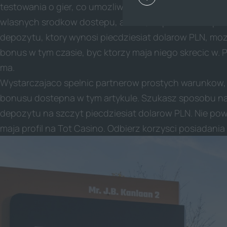
testowania o gier, co umozliwi ci uswiadomic sobie o, 
wlasnych srodkow dostepu, a wiec, ze powinienes prz
depozytu, ktory wynosi piecdziesiat dolarow PLN, mo
bonus w tym czasie, byc ktorzy maja niego skrecic w.
ma.
Wystarczajaco spelnic partnerow prostych warunkow, 
bonusu dostepna w tym artykule. Szukasz sposobu na 
depozytu na szczyt piecdziesiat dolarow PLN. Nie pows
maja profil na Tot Casino. Odbierz korzysci posiadan