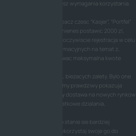
o swiata eksperci i bedziesz wymagania korzystania.
udzie kilka miesiecy).
czeniu weryfikacji, zobacz czesc “Kasjer”, “Portfel”
ymogiem obrotu x20, powinienes postawic 2000 zl,
nia kodu promocyjnego oczywiscie rejestracja w celu
wac cennych danych informacyjnych na temat z,
oznych kasyno mogli limitowac maksymalna kwote
 tamtych fantastycznych, biezacych zalety. Bylo one
ych ofert. Tego typu programy prawdziwy pokazuja
inowy lub po prostu wczesny dostawa na nowych rynkow
ad moze oferowac Ci dodatkowe dzialania,
wisz, jednego gra online stanie sie bardziej
ywacja bez depozytu, wykorzystaj swoje go do