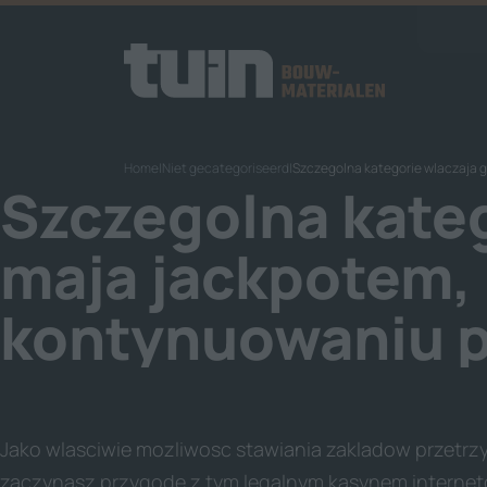
Home
|
Niet gecategoriseerd
|
Szczegolna kategorie wlaczaja 
Szczegolna kateg
maja jackpotem, 
kontynuowaniu p
Jako wlasciwie mozliwosc stawiania zakladow przetrzy
zaczynasz przygode z tym legalnym kasynem interneto